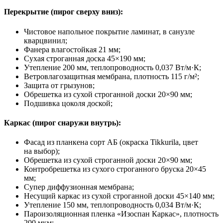
Перекрытие (пирог сверху вниз):
Чистовое напольное покрытие ламинат, в санузле
кварцвинил;
Фанера влагостойкая 21 мм;
Сухая строганная доска 45×190 мм;
Утепление 200 мм, теплопроводность 0,037 Вт/м·К;
Ветровлагозащитная мембрана, плотность 115 г/м²;
Защита от грызунов;
Обрешетка из сухой строганной доски 20×90 мм;
Подшивка цоколя доской;
Каркас (пирог снаружи внутрь):
Фасад из планкена сорт АБ (окраска Tikkurila, цвет
на выбор);
Обрешетка из сухой строганной доски 20×90 мм;
Контробрешетка из сухого строганного бруска 20×45
мм;
Супер диффузионная мембрана;
Несущий каркас из сухой строганной доски 45×140 мм;
Утепление 150 мм, теплопроводность 0,034 Вт/м·К;
Пароизоляционная пленка «Изоспан Каркас», плотность
200 мкм;