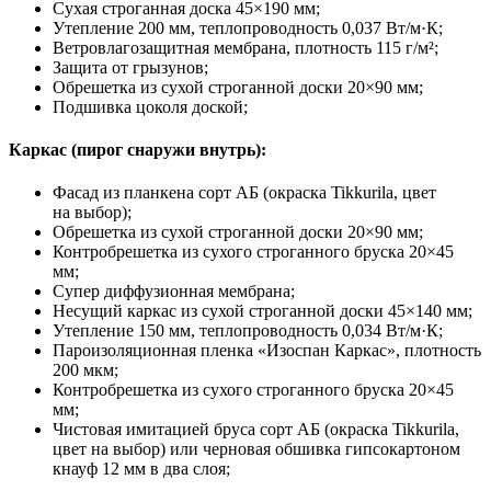
Сухая строганная доска 45×190 мм;
Утепление 200 мм, теплопроводность 0,037 Вт/м·К;
Ветровлагозащитная мембрана, плотность 115 г/м²;
Защита от грызунов;
Обрешетка из сухой строганной доски 20×90 мм;
Подшивка цоколя доской;
Каркас (пирог снаружи внутрь):
Фасад из планкена сорт АБ (окраска Tikkurila, цвет
на выбор);
Обрешетка из сухой строганной доски 20×90 мм;
Контробрешетка из сухого строганного бруска 20×45
мм;
Супер диффузионная мембрана;
Несущий каркас из сухой строганной доски 45×140 мм;
Утепление 150 мм, теплопроводность 0,034 Вт/м·К;
Пароизоляционная пленка «Изоспан Каркас», плотность
200 мкм;
Контробрешетка из сухого строганного бруска 20×45
мм;
Чистовая имитацией бруса сорт АБ (окраска Tikkurila,
цвет на выбор) или черновая обшивка гипсокартоном
кнауф 12 мм в два слоя;